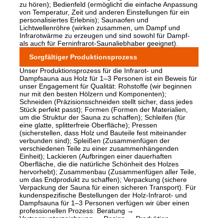
zu hören); Bedienfeld (ermöglicht die einfache Anpassung
von Temperatur, Zeit und anderen Einstellungen für ein
personalisiertes Erlebnis); Saunaofen und
Lichtwellenröhre (wirken zusammen, um Dampf und
Infrarotwärme zu erzeugen und sind sowohl für Dampf-
als auch für Ferninfrarot-Saunaliebhaber geeignet).
Sorgfältiger Produktionsprozess
Unser Produktionsprozess für die Infrarot- und
Dampfsauna aus Holz für 1–3 Personen ist ein Beweis für
unser Engagement für Qualität: Rohstoffe (wir beginnen
nur mit den besten Hölzern und Komponenten);
Schneiden (Präzisionsschneiden stellt sicher, dass jedes
Stück perfekt passt); Formen (Formen der Materialien,
um die Struktur der Sauna zu schaffen); Schleifen (für
eine glatte, splitterfreie Oberfläche); Pressen
(sicherstellen, dass Holz und Bauteile fest miteinander
verbunden sind); Spleißen (Zusammenfügen der
verschiedenen Teile zu einer zusammenhängenden
Einheit); Lackieren (Aufbringen einer dauerhaften
Oberfläche, die die natürliche Schönheit des Holzes
hervorhebt); Zusammenbau (Zusammenfügen aller Teile,
um das Endprodukt zu schaffen); Verpackung (sichere
Verpackung der Sauna für einen sicheren Transport). Für
kundenspezifische Bestellungen der Holz-Infrarot- und
Dampfsauna für 1–3 Personen verfügen wir über einen
professionellen Prozess: Beratung →