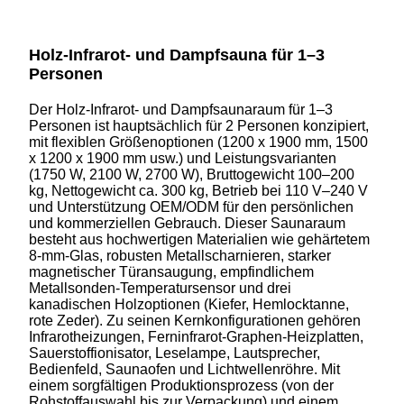
Holz-Infrarot- und Dampfsauna für 1–3
Personen
Der Holz-Infrarot- und Dampfsaunaraum für 1–3
Personen ist hauptsächlich für 2 Personen konzipiert,
mit flexiblen Größenoptionen (1200 x 1900 mm, 1500
x 1200 x 1900 mm usw.) und Leistungsvarianten
(1750 W, 2100 W, 2700 W), Bruttogewicht 100–200
kg, Nettogewicht ca. 300 kg, Betrieb bei 110 V–240 V
und Unterstützung OEM/ODM für den persönlichen
und kommerziellen Gebrauch. Dieser Saunaraum
besteht aus hochwertigen Materialien wie gehärtetem
8-mm-Glas, robusten Metallscharnieren, starker
magnetischer Türansaugung, empfindlichem
Metallsonden-Temperatursensor und drei
kanadischen Holzoptionen (Kiefer, Hemlocktanne,
rote Zeder). Zu seinen Kernkonfigurationen gehören
Infrarotheizungen, Ferninfrarot-Graphen-Heizplatten,
Sauerstoffionisator, Leselampe, Lautsprecher,
Bedienfeld, Saunaofen und Lichtwellenröhre. Mit
einem sorgfältigen Produktionsprozess (von der
Rohstoffauswahl bis zur Verpackung) und einem