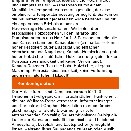
Empfindlicher Temperatursensor
: Die Holz-Infrarot-
und Dampfsauna für 1–3 Personen ist mit einem
Metallfühler-Temperatursensor ausgestattet, der eine
empfindliche Temperaturmessung ermöglicht. Sie können
die Saunatemperatur jederzeit im Auge behalten und für
ein angenehmes Erlebnis anpassen.
Hochwertige Holzmaterialien
: Wir bieten drei
erstklassige Holzoptionen für den Infrarot- und
Dampfsaunaraum aus Holz für 1–3 Personen an, die alle
aus Kanada stammen: Kanadakiefer (ein hartes Holz mit
hoher Festigkeit, guter Elastizität und einfacher
Verarbeitung und Nagelung); Kanada-Hemlocktanne (mit
hoher Holzdichte, natürlicher Holzmaserung, guter Textur,
Korrosionsbeständigkeit und keiner Verformung);
Kanada-Rotzeder (hat eine hohe Holzdichte, elegante
Maserung, Korrosionsbeständigkeit, keine Verformung
und einen natürlichen Holzduft).
Kernkonfiguration
Der Holz-Infrarot- und Dampfsaunaraum für 1–3
Personen ist vollgepackt mit fortschrittlichen Funktionen,
die Ihre Wellness-Reise verbessern: Infrarotheizungen
und Ferninfrarot-Graphen-Heizplatten (sorgen für eine
gleichmäßige, effiziente Erwärmung für tiefen,
entspannenden Schweiß); Sauerstoffionisator (reinigt die
Luft in der Sauna und schafft eine frische und belebende
Atmosphäre); Leselicht und Lautsprecher (ermöglicht
Ihnen, während Ihres Saunagangs zu lesen oder Musik