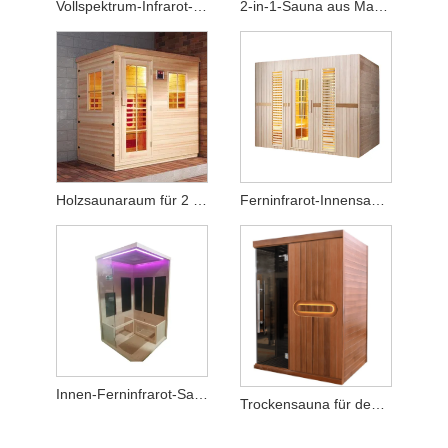
Vollspektrum-Infrarot-Heimsauna (Kapazität für 2 Personen)
2-in-1-Sauna aus Massivholz – ausgestattet mit Heizofen und Wärmepaneelen
Holzsaunaraum für 2 Personen für Infrarotsauna
Ferninfrarot-Innensauna für 4 Personen – hochwertiges Hemlockholz
Innen-Ferninfrarot-Sauna für 2–3 Personen aus Hemlockholz
Trockensauna für den Innenbereich aus Hemlockholz für 2–3 Personen