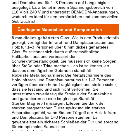
und Dampfsauna für 1–3 Personen auf Langlebigkeit
ausgelegt. Es arbeitet in einem Spannungsbereich von
110 V bis 240 V und unterstützt OEM/ODM-Anpassungen,
wodurch es ideal für den persönlichen und kommerziellen
Gebrauch ist.
Überlegene Materialien und Komponenten
8 mm dickes gehärtetes Glas
: Wie in den Produktdetails
gezeigt, verfügt der Infrarot- und Dampfsaunaraum aus
Holz für 1–3 Personen über 8 mm dickes gehärtetes
Glas. Es zeichnet sich durch außergewöhnliche
Haltbarkeit aus und verbessert die
Schwerkraftbeständigkeit. Sie müssen sich keine Sorgen
über Stöße oder Tritte machen – es ist so konstruiert,
dass es dem täglichen Gebrauch standhält.
Robuste Metallscharniere
: Die Metallscharniere des
Holz-Infrarot- und Dampfsaunaraums für 1–3 Personen
verfügen über eine hohe Tragfähigkeit und stellen sicher,
dass sie fest sind und sich nicht verformen. Sie
unterstützen zuverlässig die Struktur der Saunakabine
und garantieren so eine langfristige Stabilität.
Starker Magnet-Türsauger
: Erleben Sie dank der
starken magnetischen Türsaugwirkung ein starkes
Adsorptionsgefühl, wenn Sie am Türgriff der Holz-Infrarot-
und Dampfsauna für 1–3 Personen ziehen. Es
gewährleistet ein sicheres Schließen der Tür und sorgt so
für ein optimales Saunaklima.