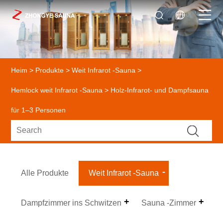
Heim
>
Produkte
>
Weit Infrarot -Sauna
>
Hemlock weit Infrarot -Sauna
> Holz-Infrarot- und Dampfsauna
für 1–3 Personen
Alle Produkte
Weit Infrarot -Sauna
Dampfzimmer ins Schwitzen
Sauna -Zimmer