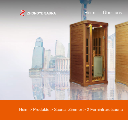
Heim
Über uns
Heim
>
Produkte
>
Sauna -Zimmer
> 2 Ferninfrarotsauna