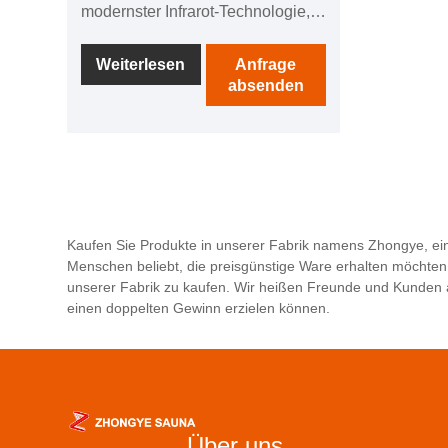
modernster Infrarot-Technologie,
ausgestattet mit mehreren
Heizplatten, schneller
Weiterlesen
Anfrage
absenden
Aufheizgeschwindigkeit und
niedriger Temperatur ohne
Verstopfung. Die allgemeine
Verwendung von Hemlock-
Holzmaterial mit exquisiter
Verarbeitung und langer
Isolierzeit. Die Tür besteht aus
Kaufen Sie Produkte in unserer Fabrik namens Zhongye, ein
gehärtetem Glas, das von
Menschen beliebt, die preisgünstige Ware erhalten möchten
langlebiger Qualität ist.
unserer Fabrik zu kaufen. Wir heißen Freunde und Kunden 
einen doppelten Gewinn erzielen können.
Ausgestattet mit einem
intelligenten Bedienfeld für
einfache Bedienung und
Bluetooth-Musikfunktion, geeignet
für die Nutzung durch die ganze
Familie. Darüber hinaus besteht
Über uns