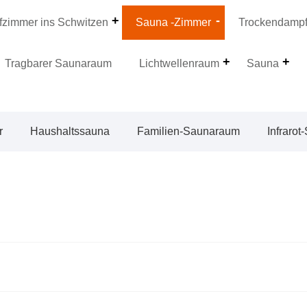
zimmer ins Schwitzen
Sauna -Zimmer
Trockendamp
Tragbarer Saunaraum
Lichtwellenraum
Sauna
r
Haushaltssauna
Familien-Saunaraum
Infraro