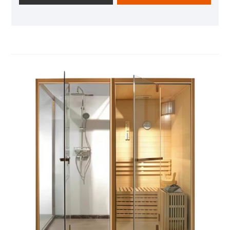
feuchten Dampfumgebungen ein Verziehen oder
Fäulnis verhindert und so eine langfristige Nutzung
gewährleistet. Über die Haltbarkeit hinaus verströmt
es beim Erhitzen ein subtiles, beruhigendes Aroma,
das Ihre Entspannung steigert, indem es Ihre Sinne
anspricht. Im Gegensatz zu synthetischen
Materialien bietet Zedernholz auch eine
hervorragende Wärmespeicherung und hält den
Innenraum der Sauna warm und gleichmäßig, ohne
Energie zu verschwenden – gepaart mit dem 110-V-
System sorgt es für ein ausgewogenes Verhältnis
von Effizienz und Sicherheit für den Heimgebrauch.