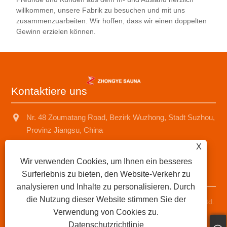
willkommen, unsere Fabrik zu besuchen und mit uns
zusammenzuarbeiten. Wir hoffen, dass wir einen doppelten
Gewinn erzielen können.
Kontaktiere uns
Nr. 48 Zoumatang Road, Bezirk Wuzhong, Stadt Suzhou,
Provinz Jiangsu, China
X
+8618001574499
Wir verwenden Cookies, um Ihnen ein besseres
saunad688@163.com
Surferlebnis zu bieten, den Website-Verkehr zu
analysieren und Inhalte zu personalisieren. Durch
die Nutzung dieser Website stimmen Sie der
Copyright © 2025 Suzhou Zhongye Sauna Equipment Co., Ltd.
Verwendung von Cookies zu.
Alle Rechte vorbehalten.
Datenschutzrichtlinie
Links
|
Sitemap
|
RSS
|
XML
|
Datenschutzrichtlinie
|