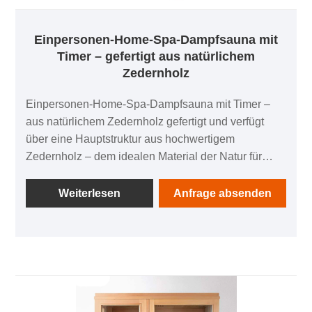
Einpersonen-Home-Spa-Dampfsauna mit
Timer – gefertigt aus natürlichem
Zedernholz
Einpersonen-Home-Spa-Dampfsauna mit Timer –
aus natürlichem Zedernholz gefertigt und verfügt
über eine Hauptstruktur aus hochwertigem
Zedernholz – dem idealen Material der Natur für
Saunen. Zedernholz verfügt über eine natürliche
Feuchtigkeitsbeständigkeit, die selbst in feuchten
Weiterlesen
Anfrage absenden
Dampfumgebungen ein Verziehen oder Fäulnis
verhindert und so eine langfristige Nutzung
gewährleistet. Über die Haltbarkeit hinaus verströmt
es beim Erhitzen ein subtiles, beruhigendes Aroma,
das Ihre Entspannung steigert, indem es Ihre Sinne
anspricht. Im Gegensatz zu synthetischen