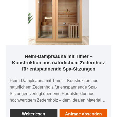
Materialien bietet Zedernholz auch eine
hervorragende Wärmespeicherung und hält den
Innenraum der Sauna warm und gleichmäßig, ohne
Energie zu verschwenden – gepaart mit dem 110-V-
System sorgt es für ein ausgewogenes Verhältnis
von Effizienz und Sicherheit für den Heimgebrauch.
Heim-Dampfsauna mit Timer –
Konstruktion aus natürlichem Zedernholz
für entspannende Spa-Sitzungen
Heim-Dampfsauna mit Timer – Konstruktion aus
natürlichem Zedernholz für entspannende Spa-
Sitzungen verfügt über eine Hauptstruktur aus
hochwertigem Zedernholz – dem idealen Material
der Natur für Saunen. Zedernholz verfügt über eine
natürliche Feuchtigkeitsbeständigkeit, die selbst in
Weiterlesen
Anfrage absenden