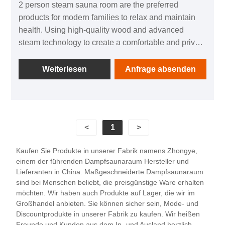
2 person steam sauna room are the preferred
products for modern families to relax and maintain
health. Using high-quality wood and advanced
steam technology to create a comfortable and private
sauna environment. It can not only promote blood
circulation, relieve physical fatigue, but also help
Weiterlesen
Anfrage absenden
eliminate toxins from the body and enhance
immunity. The intelligent temperature control system
can adjust the temperature and humidity according
to personal preferences, ensuring that every sauna
<
1
>
experience is just right. In addition, its design is
fashionable and simple, easy to install, and easily
Kaufen Sie Produkte in unserer Fabrik namens Zhongye,
integrates into various home styles. Whether it's a
einem der führenden Dampfsaunaraum Hersteller und
private enjoyment under the warm winter sun or a
Lieferanten in China. Maßgeschneiderte Dampfsaunaraum
refreshing experience after the scorching summer
sind bei Menschen beliebt, die preisgünstige Ware erhalten
möchten. Wir haben auch Produkte auf Lager, die wir im
heat, a steam sauna is the ideal choice for you to
Großhandel anbieten. Sie können sicher sein, Mode- und
relax and unwind.
Discountprodukte in unserer Fabrik zu kaufen. Wir heißen
Freunde und Kunden aus dem In- und Ausland herzlich