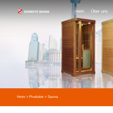
Heim
Über uns
Heim
>
Produkte
> Sauna