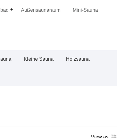
fbad
Außensaunaraum
Mini-Sauna
sauna
Kleine Sauna
Holzsauna
View as