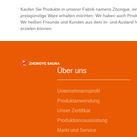
sauna.
efficien
Kaufen Sie Produkte in unserer Fabrik namens Zhongye, ei
quickly
preisgünstige Ware erhalten möchten. Wir haben auch Produ
maintai
Wir heißen Freunde und Kunden aus dem In- und Ausland he
erzielen können.
evapora
Meanwhil
equippe
and lig
conveni
unwind.
Über uns
stable, 
an ideal
relaxat
Unternehmensprofil
While e
Produktanwendung
also fee
Unser Zertifikat
nature 
Produktionsausrüstung
Markt und Service