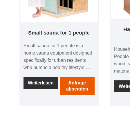
Ha
Small sauna for 1 people
Small sauna for 1 people is a
Househ
home sauna equipment designed
People 
specifically for urban residents
wood, s
who pursue a healthy lifestyle.
material
The small ironwood sauna
warm co
features a compact and exquisite
Weiterlesen
Anfrage
comfort
Weit
absenden
design, making it perfect for
sweat s
families or small apartment
be spac
spaces. Although its internal
accomm
space is compact, it is enough to
at the 
accommodate one person to
suitable
comfortably relax and enjoy the
share. I