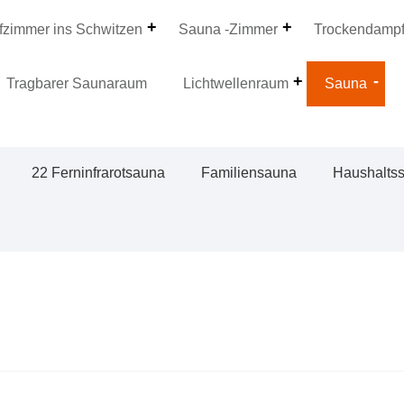
zimmer ins Schwitzen
Sauna -Zimmer
Trockendamp
Tragbarer Saunaraum
Lichtwellenraum
Sauna
22 Ferninfrarotsauna
Familiensauna
Haushalts