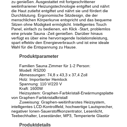
zu genießen. Ausgestattet mit fortgeschrittener
weitinfrariener Heizungstechnologie entgiftet und nährt
die Haut zutiefst entgiftet und nährt sie und fördert die
Durchblutung. Ergonomische Sitzdesign, die der
menschlichen Körperkurve entspricht und das bequeme
Sitzen ohne Müdigkeit ermöglicht. Intelligentes Touch
Panel, einfach zu bedienen, ein Klick -Start, problemlos
eine private Sauna -Zeit genießen. Darüber hinaus
verfügt es über eine hervorragende Isolationsleistung,
spart effektiv den Energieverbrauch und ist eine ideale
Wahl für die Entspannung zu Hause.
Produktparameter
Familien Sauna Zimmer für 1-2 Person:
Modell: RS200
Abmessungen: 74,8 x 43,3 x 37,4 Zoll
Holz: Importierter Hemlock
Spannung: 110 V/220 V
Kraft: 1600W
Heizsystem: Graphen-Farbkristall-Erwärmungsplatte
von Graphen-Farbkristallkristall
Zuweisung: Graphen-weitinfrarotes Heizsystem,
intelligentes LCD-Kontrollfeld, hochwertige Lautsprecher,
negativer Ionen-Sauerstoffkonzentrator, Lesenlicht,
Teebechhalter, Leseständer, MP3, Temperierte Glastür
Produktdetails