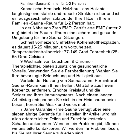
Familien-Sauna-Zimmer für 1-2 Person
：
Kanadische Hemlock -Holzbau - das Holz stellt
langfristig eine stabile und robuste Struktur sicher und ist
ein ausgezeichneter Isolator, der Ihre Hitze in Ihrem
Familien -Sauna -Raum für 1-2 Person hält.
In der Nähe von Zreo EMF: Zertifizierte EMF (unter 2
mg) bietet der Sauna -Raum eine sichere und gesunde
Umgebung für Ihre Sauna -Sitzungen.
Schnell vorheizen: 5 effektive Kohlenstoffheizplatten,
es dauert 15-25 Minuten, um vorzuheizen.
Temperaturkontrollbereich: 77-149 Grad Fahrenheit (25-
65 Grad Celsius).
9 Wechseln von Leuchten: 9 Chromo -
Therapielichter, bieten zusätzliche gesundheitliche
Vorteile. Verwenden Sie die Fernbedienung. Wählen Sie
Ihre bevorzugte Beleuchtung und Helligkeit aus.
Vorteile der Nutzung von Saunasraum: Ferninfrarot -
Sauna -Raum kann Ihnen helfen, Giftstoffe aus Ihrem
Körper zu entfernen. Erhöhte Kreislauf und die
Steigerung Ihres Immunsystems. Nach einem langen
Arbeitstag entspannen Sie sich in der Heimsauna beim
Lesen, hören Sie Musik und vieles mehr.
7 Jahre Garantie - Ihre Sauna verfügt über eine
siebenjährige Garantie für Hersteller. Ihr Artikel wird mit
allen erforderlichen Teilen und Zubehör kostenlos
Schaden ankommen. Wenn es ein Problem gibt, können
wir uns bitte kontaktieren. Wir werden Ihr Problem lösen,
bis Sie mit Ihrer Sauna zufrieden sind.