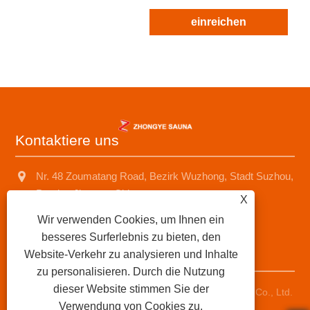
einreichen
Kontaktiere uns
Nr. 48 Zoumatang Road, Bezirk Wuzhong, Stadt Suzhou,
Provinz Jiangsu, China
X
+8618001574499
Wir verwenden Cookies, um Ihnen ein
besseres Surferlebnis zu bieten, den
saunad688@163.com
Website-Verkehr zu analysieren und Inhalte
zu personalisieren. Durch die Nutzung
dieser Website stimmen Sie der
Copyright © 2025 Suzhou Zhongye Sauna Equipment Co., Ltd.
Verwendung von Cookies zu.
Alle Rechte vorbehalten.