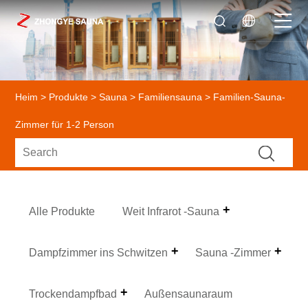
Heim
>
Produkte
>
Sauna
>
Familiensauna
> Familien-Sauna-
Zimmer für 1-2 Person
Alle Produkte
Weit Infrarot -Sauna
Dampfzimmer ins Schwitzen
Sauna -Zimmer
Trockendampfbad
Außensaunaraum