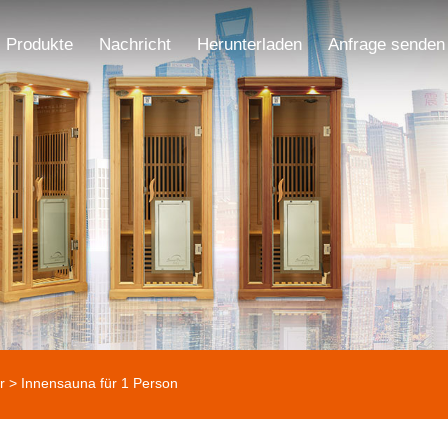
Produkte
Nachricht
Herunterladen
Anfrage senden
r
> Innensauna für 1 Person