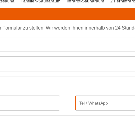
tssauna
Familien-Saunaraum
Infrarot-Saunaraum
2 Ferninfrar
en Formular zu stellen. Wir werden Ihnen innerhalb von 24 Stun