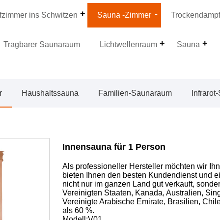
zimmer ins Schwitzen
Sauna -Zimmer
Trockendamp
Tragbarer Saunaraum
Lichtwellenraum
Sauna
r
Haushaltssauna
Familien-Saunaraum
Infraro
Innensauna für 1 Person
Als professioneller Hersteller möchten wir 
bieten Ihnen den besten Kundendienst und e
nicht nur im ganzen Land gut verkauft, sond
Vereinigten Staaten, Kanada, Australien, Sin
Vereinigte Arabische Emirate, Brasilien, Chi
als 60 %.
Modell:V01