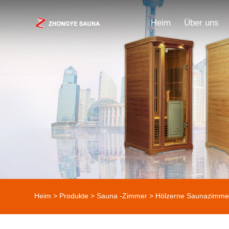
Heim
Über uns
Heim
>
Produkte
>
Sauna -Zimmer
>
Hölzerne Saunazimme