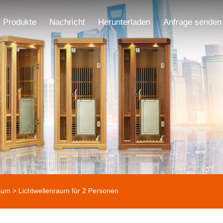
Produkte
Nachricht
Herunterladen
Anfrage senden
raum
> Lichtwellenraum für 2 Personen