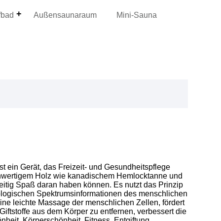
fbad
Außensaunaraum
Mini-Sauna
t ein Gerät, das Freizeit- und Gesundheitspflege
ochwertigem Holz wie kanadischem Hemlocktanne und
zeitig Spaß daran haben können. Es nutzt das Prinzip
 biologischen Spektrumsinformationen des menschlichen
eine leichte Massage der menschlichen Zellen, fördert
 Giftstoffe aus dem Körper zu entfernen, verbessert die
nheit, Körperschönheit, Fitness, Entgiftung,