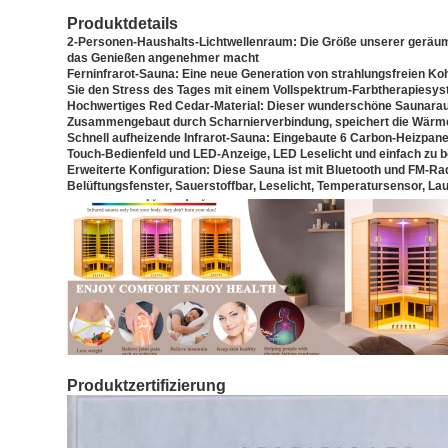
Produktdetails
2-Personen-Haushalts-Lichtwellenraum: Die Größe unserer geräumi
das Genießen angenehmer macht
Ferninfrarot-Sauna: Eine neue Generation von strahlungsfreien Koh
Sie den Stress des Tages mit einem Vollspektrum-Farbtherapiesyste
Hochwertiges Red Cedar-Material: Dieser wunderschöne Saunaraum 
Zusammengebaut durch Scharnierverbindung, speichert die Wärme in
Schnell aufheizende Infrarot-Sauna: Eingebaute 6 Carbon-Heizpanee
Touch-Bedienfeld und LED-Anzeige, LED Leselicht und einfach zu 
Erweiterte Konfiguration: Diese Sauna ist mit Bluetooth und FM-Ra
Belüftungsfenster, Sauerstoffbar, Leselicht, Temperatursensor, L
Produktzertifizierung