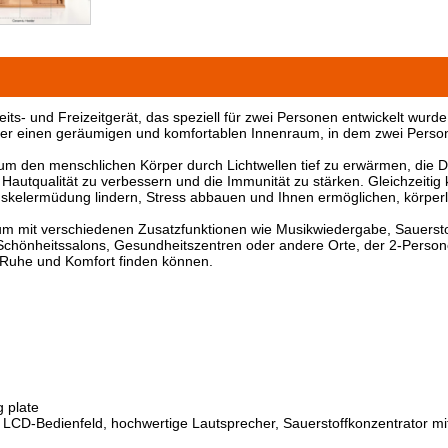
- und Freizeitgerät, das speziell für zwei Personen entwickelt wurde. 
ber einen geräumigen und komfortablen Innenraum, in dem zwei Person
e, um den menschlichen Körper durch Lichtwellen tief zu erwärmen, die
e Hautqualität zu verbessern und die Immunität zu stärken. Gleichzeitig
skelermüdung lindern, Stress abbauen und Ihnen ermöglichen, körperl
um mit verschiedenen Zusatzfunktionen wie Musikwiedergabe, Sauersto
chönheitssalons, Gesundheitszentren oder andere Orte, der 2-Persone
n Ruhe und Komfort finden können.
g plate
s LCD-Bedienfeld, hochwertige Lautsprecher, Sauerstoffkonzentrator mi