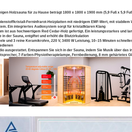
gen Holzsauna für zu Hause beträgt 1800 x 1800 x 1900 mm (5,9 Fuß x 5,9 Fu
lenstoffkristall-Ferninfrarot-Heizplatten mit niedrigem EMF-Wert, mit stabile
m. Ein integriertes Audiosystem sorgt für kristallklaren Klang
ist aus hochwertigem Red Cedar-Holz gefertigt. Ein leistungsstarkes und lang
 der Sauna, entgiftet und erhöht die Blutzirkulation
le und 3 reine Keramikrohre, 220 V, 3400 W Leistung, 10–15 Minuten schnelles
bedienen
dio ausgestattet. Entspannen Sie sich in der Sauna, indem Sie Musik über das i
autsprecher, 7-Farben-Physiotherapielampe, Fernbedienung, 8 mm gehärtetes Gl