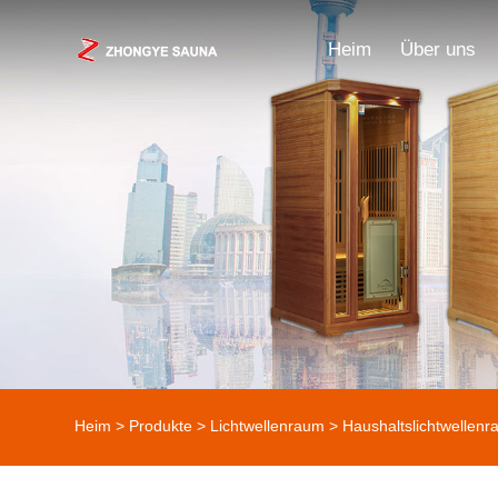
Heim
Über uns
Heim
>
Produkte
>
Lichtwellenraum
>
Haushaltslichtwellen