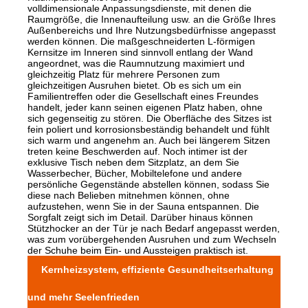
volldimensionale Anpassungsdienste, mit denen die
Raumgröße, die Innenaufteilung usw. an die Größe Ihres
Außenbereichs und Ihre Nutzungsbedürfnisse angepasst
werden können. Die maßgeschneiderten L-förmigen
Kernsitze im Inneren sind sinnvoll entlang der Wand
angeordnet, was die Raumnutzung maximiert und
gleichzeitig Platz für mehrere Personen zum
gleichzeitigen Ausruhen bietet. Ob es sich um ein
Familientreffen oder die Gesellschaft eines Freundes
handelt, jeder kann seinen eigenen Platz haben, ohne
sich gegenseitig zu stören. Die Oberfläche des Sitzes ist
fein poliert und korrosionsbeständig behandelt und fühlt
sich warm und angenehm an. Auch bei längerem Sitzen
treten keine Beschwerden auf. Noch intimer ist der
exklusive Tisch neben dem Sitzplatz, an dem Sie
Wasserbecher, Bücher, Mobiltelefone und andere
persönliche Gegenstände abstellen können, sodass Sie
diese nach Belieben mitnehmen können, ohne
aufzustehen, wenn Sie in der Sauna entspannen. Die
Sorgfalt zeigt sich im Detail. Darüber hinaus können
Stützhocker an der Tür je nach Bedarf angepasst werden,
was zum vorübergehenden Ausruhen und zum Wechseln
der Schuhe beim Ein- und Aussteigen praktisch ist.
Kernheizsystem, effiziente Gesundheitserhaltung
und mehr Seelenfrieden