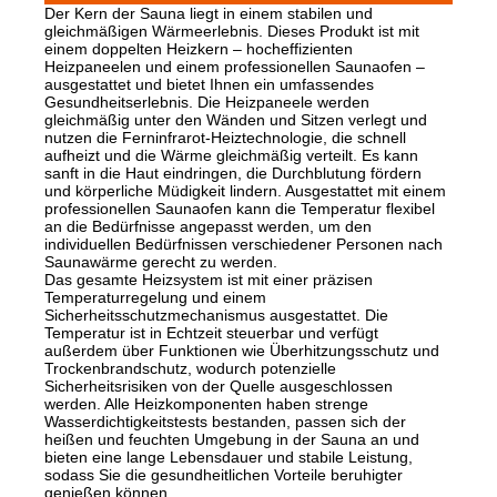
Der Kern der Sauna liegt in einem stabilen und
gleichmäßigen Wärmeerlebnis. Dieses Produkt ist mit
einem doppelten Heizkern – hocheffizienten
Heizpaneelen und einem professionellen Saunaofen –
ausgestattet und bietet Ihnen ein umfassendes
Gesundheitserlebnis. Die Heizpaneele werden
gleichmäßig unter den Wänden und Sitzen verlegt und
nutzen die Ferninfrarot-Heiztechnologie, die schnell
aufheizt und die Wärme gleichmäßig verteilt. Es kann
sanft in die Haut eindringen, die Durchblutung fördern
und körperliche Müdigkeit lindern. Ausgestattet mit einem
professionellen Saunaofen kann die Temperatur flexibel
an die Bedürfnisse angepasst werden, um den
individuellen Bedürfnissen verschiedener Personen nach
Saunawärme gerecht zu werden.
Das gesamte Heizsystem ist mit einer präzisen
Temperaturregelung und einem
Sicherheitsschutzmechanismus ausgestattet. Die
Temperatur ist in Echtzeit steuerbar und verfügt
außerdem über Funktionen wie Überhitzungsschutz und
Trockenbrandschutz, wodurch potenzielle
Sicherheitsrisiken von der Quelle ausgeschlossen
werden. Alle Heizkomponenten haben strenge
Wasserdichtigkeitstests bestanden, passen sich der
heißen und feuchten Umgebung in der Sauna an und
bieten eine lange Lebensdauer und stabile Leistung,
sodass Sie die gesundheitlichen Vorteile beruhigter
genießen können.