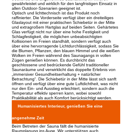
gewährleistet und wirklich für den langfristigen Einsatz in
allen Outdoor-Szenarien geeignet ist.
Optisch und lichttechnisch ist das Produkt noch
raffinierter. Die Vorderseite verfügt über ein dreiteiliges
Glaslayout mit einer praktischen Schiebetür in der Mitte
und extragroßem Hartglas auf beiden Seiten. Gehärtetes
Glas verfügt nicht nur über eine hohe Festigkeit und
Schlagfestigkeit, die möglichen unbeabsichtigten
Kollisionen im Freien standhält, sondern verfügt auch
über eine hervorragende Lichtdurchlässigkeit, sodass Sie
die Blumen, Pflanzen, den blauen Himmel und die weißen
Wolken im Freien während des Saunagangs in vollen
Zügen genießen können. Es durchbricht das
geschlossene und bedrückende Gefühl traditioneller
Saunaräume und verwirklicht das doppelte Erlebnis von
„immersiver Gesundheitserhaltung + natürlicher
Betrachtung“. Die Schiebetür in der Mitte lässt sich sanft
öffnen und verfügt über eine gute Luftdichtheit, was nicht
nur den Ein- und Ausstieg erleichtert, sondern auch die
Temperatur effektiv sperren kann, wobei sowohl
Praktikabilität als auch Komfort berücksichtigt werden.
Humanisiertes Interieur, genießen Sie eine
angenehme Zeit
Beim Betreten der Sauna fällt die humanisierte
Raumplanung ins Auge. Wir unterstützen auch