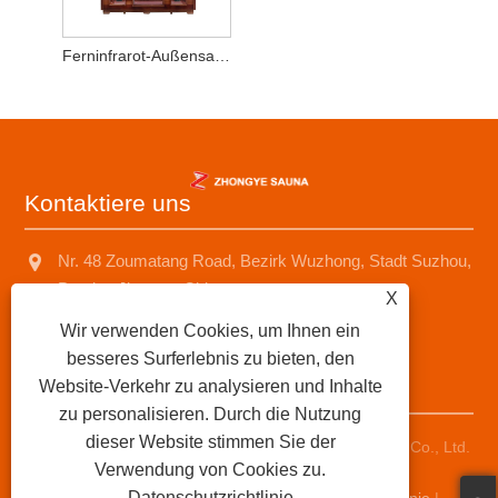
Ferninfrarot-Außensauna aus rotem Zedernholz
Kontaktiere uns
Nr. 48 Zoumatang Road, Bezirk Wuzhong, Stadt Suzhou,
Provinz Jiangsu, China
X
+8618001574499
Wir verwenden Cookies, um Ihnen ein
besseres Surferlebnis zu bieten, den
saunad688@163.com
Website-Verkehr zu analysieren und Inhalte
zu personalisieren. Durch die Nutzung
dieser Website stimmen Sie der
Copyright © 2025 Suzhou Zhongye Sauna Equipment Co., Ltd.
Verwendung von Cookies zu.
Alle Rechte vorbehalten.
Datenschutzrichtlinie