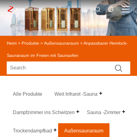
Heim
>
Produkte
>
Außensaunaraum
> Anpassbarer Hemlock-
Saunaraum im Freien mit Saunaofen
Alle Produkte
Weit Infrarot -Sauna
Dampfzimmer ins Schwitzen
Sauna -Zimmer
Trockendampfbad
Außensaunaraum