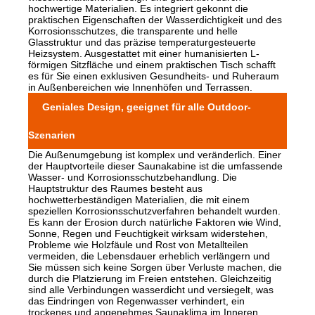
hochwertige Materialien. Es integriert gekonnt die
praktischen Eigenschaften der Wasserdichtigkeit und des
Korrosionsschutzes, die transparente und helle
Glasstruktur und das präzise temperaturgesteuerte
Heizsystem. Ausgestattet mit einer humanisierten L-
förmigen Sitzfläche und einem praktischen Tisch schafft
es für Sie einen exklusiven Gesundheits- und Ruheraum
in Außenbereichen wie Innenhöfen und Terrassen.
Geniales Design, geeignet für alle Outdoor-
Szenarien
Die Außenumgebung ist komplex und veränderlich. Einer
der Hauptvorteile dieser Saunakabine ist die umfassende
Wasser- und Korrosionsschutzbehandlung. Die
Hauptstruktur des Raumes besteht aus
hochwetterbeständigen Materialien, die mit einem
speziellen Korrosionsschutzverfahren behandelt wurden.
Es kann der Erosion durch natürliche Faktoren wie Wind,
Sonne, Regen und Feuchtigkeit wirksam widerstehen,
Probleme wie Holzfäule und Rost von Metallteilen
vermeiden, die Lebensdauer erheblich verlängern und
Sie müssen sich keine Sorgen über Verluste machen, die
durch die Platzierung im Freien entstehen. Gleichzeitig
sind alle Verbindungen wasserdicht und versiegelt, was
das Eindringen von Regenwasser verhindert, ein
trockenes und angenehmes Saunaklima im Inneren