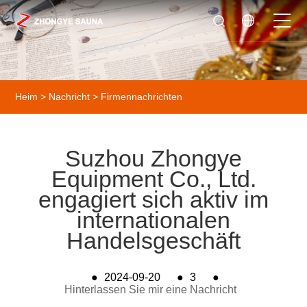
Heim
>
Nachricht
>
Firmennachrichten
Suzhou Zhongye
Equipment Co., Ltd.
engagiert sich aktiv im
internationalen
Handelsgeschäft
●
2024-09-20
●
3
●
Hinterlassen Sie mir eine Nachricht