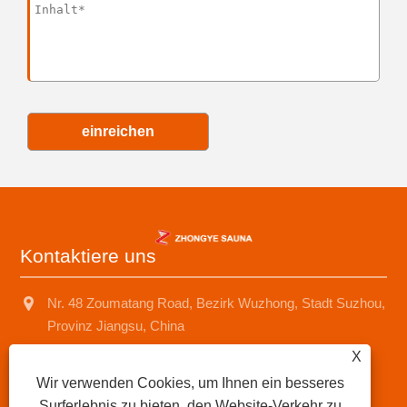
einreichen
Kontaktiere uns
Nr. 48 Zoumatang Road, Bezirk Wuzhong, Stadt Suzhou,
Provinz Jiangsu, China
X
+8618001574499
Wir verwenden Cookies, um Ihnen ein besseres
saunad688@163.com
Surferlebnis zu bieten, den Website-Verkehr zu