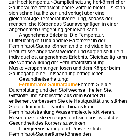
zur Hochtemperatur-Dampfteilheizung herkömmlicher
Saunaräume offensichtlichere Vorteile bietet. Es kann
sich schnell aufheizen und verfügt über eine
gleichmäßige Temperaturverteilung, sodass der
menschliche Körper das Saunavergnügen in einer
angenehmen Umgebung genießen kann.
Angenehmes Erlebnis: Die Temperatur,
Luftfeuchtigkeit und andere Parameter in der
Ferninfrarot-Sauna können an die individuellen
Bedürfnisse angepasst werden und sorgen so für ein
individuelles, angenehmes Erlebnis. Gleichzeitig kann
die Wärmewirkung der Ferninfrarotstrahlung
Muskelverspannungen lösen und dem Körper beim
Saunagang eine Entspannung ermöglichen.
Gesundheitserhaltung:
Ferninfrarot-Saunaräume
Fördern Sie die
Durchblutung und den Stoffwechsel, helfen Sie,
Giftstoffe und Abfallstoffe aus dem Körper zu
entfernen, verbessern Sie die Hautqualität und stärken
Sie die Immunität. Darüber hinaus kann
Ferninfrarotstrahlung Wassermoleküle aktivieren,
Resonanzeffekte erzeugen und sich positiv auf die
Gesundheit des Körpers auswirken.
Energieeinsparung und Umweltschutz:
Ferninfrarot-Saunaräume können den