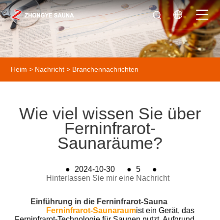
Heim
>
Nachricht
>
Branchennachrichten
Wie viel wissen Sie über
Ferninfrarot-
Saunaräume?
●
2024-10-30
●
5
●
Hinterlassen Sie mir eine Nachricht
Einführung in die Ferninfrarot-Sauna
Ferninfrarot-Saunaraum
ist ein Gerät, das
Ferninfrarot-Technologie für Saunen nutzt. Aufgrund