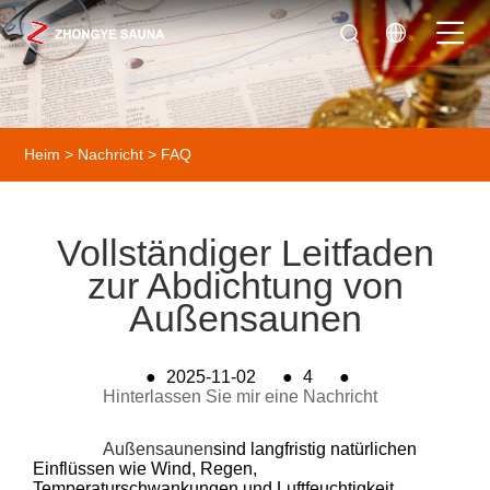
Heim
>
Nachricht
>
FAQ
Vollständiger Leitfaden
zur Abdichtung von
Außensaunen
●
2025-11-02
●
4
●
Hinterlassen Sie mir eine Nachricht
Außensaunen
sind langfristig natürlichen
Einflüssen wie Wind, Regen,
Temperaturschwankungen und Luftfeuchtigkeit