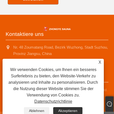
Kontaktiere uns
Nr. 48 Zoumatang Road, Bezirk Wuzhong, Stadt Suzhou,
Provinz Jiangsu, China
X
+8618001574499
Wir verwenden Cookies, um Ihnen ein besseres
saunad688@163.com
Surferlebnis zu bieten, den Website-Verkehr zu
analysieren und Inhalte zu personalisieren. Durch
die Nutzung dieser Website stimmen Sie der
Copyright © 2025 Suzhou Zhongye Sauna Equipment Co., Ltd.
Verwendung von Cookies zu.
Alle Rechte vorbehalten.
Datenschutzrichtlinie
Links
|
Sitemap
|
RSS
|
XML
|
Datenschutzrichtlinie
|
Ablehnen
Akzeptieren