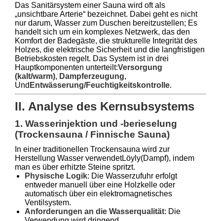
Das Sanitärsystem einer Sauna wird oft als
„unsichtbare Arterie“ bezeichnet. Dabei geht es nicht
nur darum, Wasser zum Duschen bereitzustellen; Es
handelt sich um ein komplexes Netzwerk, das den
Komfort der Badegäste, die strukturelle Integrität des
Holzes, die elektrische Sicherheit und die langfristigen
Betriebskosten regelt. Das System ist in drei
Hauptkomponenten unterteilt:
Versorgung
(kalt/warm)
,
Dampferzeugung
,
Und
Entwässerung/Feuchtigkeitskontrolle
.
II. Analyse des Kernsubsystems
1. Wasserinjektion und -berieselung
(Trockensauna / Finnische Sauna)
In einer traditionellen Trockensauna wird zur
Herstellung Wasser verwendet
Löyly
(Dampf), indem
man es über erhitzte Steine ​​spritzt.
Physische Logik
: Die Wasserzufuhr erfolgt
entweder manuell über eine Holzkelle oder
automatisch über ein elektromagnetisches
Ventilsystem.
Anforderungen an die Wasserqualität
: Die
Verwendung wird dringend