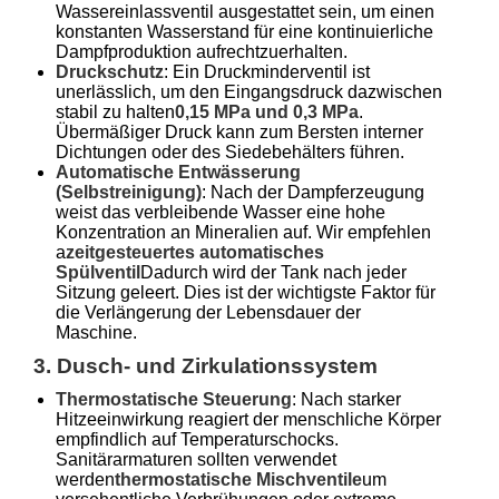
Wassereinlassventil ausgestattet sein, um einen
konstanten Wasserstand für eine kontinuierliche
Dampfproduktion aufrechtzuerhalten.
Druckschutz
: Ein Druckminderventil ist
unerlässlich, um den Eingangsdruck dazwischen
stabil zu halten
0,15 MPa und 0,3 MPa
.
Übermäßiger Druck kann zum Bersten interner
Dichtungen oder des Siedebehälters führen.
Automatische Entwässerung
(Selbstreinigung)
: Nach der Dampferzeugung
weist das verbleibende Wasser eine hohe
Konzentration an Mineralien auf. Wir empfehlen
a
zeitgesteuertes automatisches
Spülventil
Dadurch wird der Tank nach jeder
Sitzung geleert. Dies ist der wichtigste Faktor für
die Verlängerung der Lebensdauer der
Maschine.
3. Dusch- und Zirkulationssystem
Thermostatische Steuerung
: Nach starker
Hitzeeinwirkung reagiert der menschliche Körper
empfindlich auf Temperaturschocks.
Sanitärarmaturen sollten verwendet
werden
thermostatische Mischventile
um