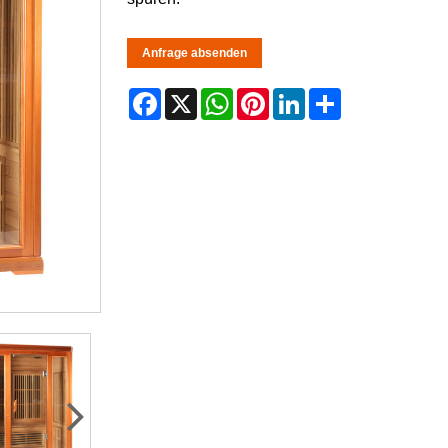
Anfrage absenden
Facebook
X
WhatsApp
Pinterest
LinkedIn
Share