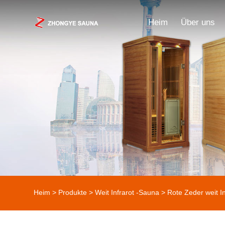
Heim
Über uns
Heim
>
Produkte
>
Weit Infrarot -Sauna
>
Rote Zeder weit I