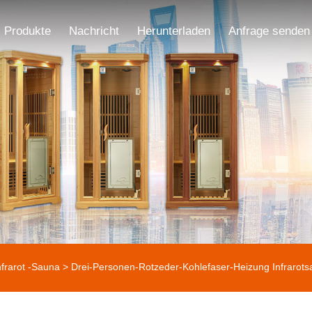
Produkte
Nachricht
Herunterladen
Anfrage senden
nfrarot -Sauna
> Drei-Personen-Rotzeder-Kohlefaser-Heizung Infrarot