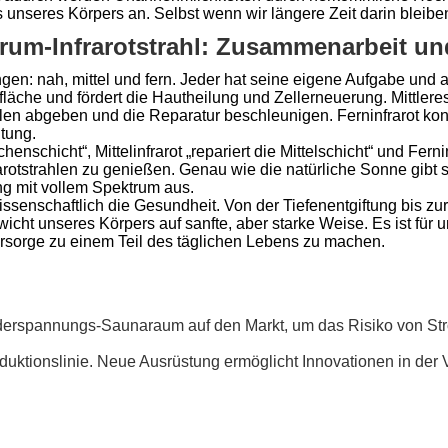
unseres Körpers an. Selbst wenn wir längere Zeit darin bleiben
ektrum-Infrarotstrahl: Zusammenarbeit u
gen: nah, mittel und fern. Jeder hat seine eigene Aufgabe und 
läche und fördert die Hautheilung und Zellerneuerung. Mittlere
en abgeben und die Reparatur beschleunigen. Ferninfrarot konzen
tung.
chenschicht“, Mittelinfrarot „repariert die Mittelschicht“ und Fer
rarotstrahlen zu genießen. Genau wie die natürliche Sonne gibt 
ung mit vollem Spektrum aus.
t wissenschaftlich die Gesundheit. Von der Tiefenentgiftung bi
wicht unseres Körpers auf sanfte, aber starke Weise. Es ist für
sorge zu einem Teil des täglichen Lebens zu machen.
iederspannungs-Saunaraum auf den Markt, um das Risiko von St
duktionslinie. Neue Ausrüstung ermöglicht Innovationen in der