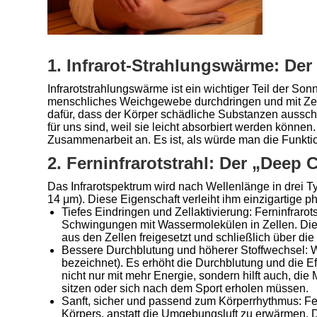
1. Infrarot-Strahlungswärme: Der
Infrarotstrahlungswärme ist ein wichtiger Teil der S
menschliches Weichgewebe durchdringen und mit Zell
dafür, dass der Körper schädliche Substanzen ausschwit
für uns sind, weil sie leicht absorbiert werden kön
Zusammenarbeit an. Es ist, als würde man die Funkti
2. Ferninfrarotstrahl: Der „Deep 
Das Infrarotspektrum wird nach Wellenlänge in drei Typ
14 μm). Diese Eigenschaft verleiht ihm einzigartige 
Tiefes Eindringen und Zellaktivierung: Ferninfrar
Schwingungen mit Wassermolekülen in Zellen. Diese
aus den Zellen freigesetzt und schließlich über d
Bessere Durchblutung und höherer Stoffwechsel: We
bezeichnet). Es erhöht die Durchblutung und die Ef
nicht nur mit mehr Energie, sondern hilft auch, d
sitzen oder sich nach dem Sport erholen müssen.
Sanft, sicher und passend zum Körperrhythmus: Fer
Körpers, anstatt die Umgebungsluft zu erwärmen