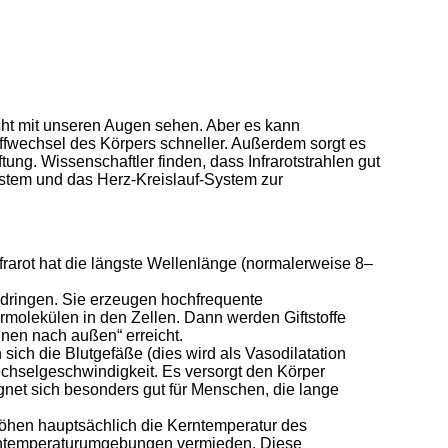
icht mit unseren Augen sehen. Aber es kann
ffwechsel des Körpers schneller. Außerdem sorgt es
tung. Wissenschaftler finden, dass Infrarotstrahlen gut
ystem und das Herz-Kreislauf-System zur
infrarot hat die längste Wellenlänge (normalerweise 8–
indringen. Sie erzeugen hochfrequente
rmolekülen in den Zellen. Dann werden Giftstoffe
nnen nach außen“ erreicht.
ich die Blutgefäße (dies wird als Vasodilatation
wechselgeschwindigkeit. Es versorgt den Körper
gnet sich besonders gut für Menschen, die lange
rhöhen hauptsächlich die Kerntemperatur des
chtemperaturumgebungen vermieden. Diese