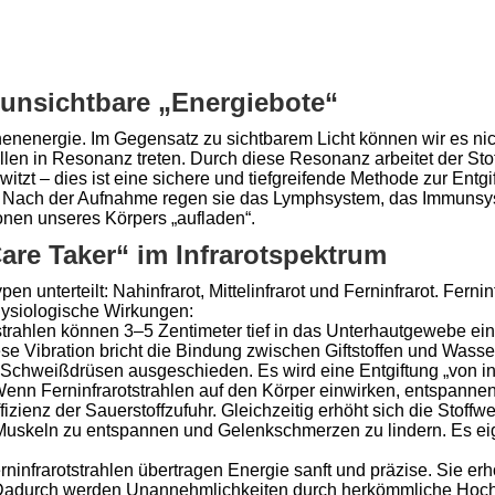
 unsichtbare „Energiebote“
onnenenergie. Im Gegensatz zu sichtbarem Licht können wir es n
en in Resonanz treten. Durch diese Resonanz arbeitet der Sto
zt – dies ist eine sichere und tiefgreifende Methode zur Entgif
nen. Nach der Aufnahme regen sie das Lymphsystem, das Immuns
onen unseres Körpers „aufladen“.
Care Taker“ im Infrarotspektrum
en unterteilt: Nahinfrarot, Mittelinfrarot und Ferninfrarot. Fern
physiologische Wirkungen:
otstrahlen können 3–5 Zentimeter tief in das Unterhautgewebe e
 Vibration bricht die Bindung zwischen Giftstoffen und Wasse
ie Schweißdrüsen ausgeschieden. Es wird eine Entgiftung „von i
nn Ferninfrarotstrahlen auf den Körper einwirken, entspannen s
fizienz der Sauerstoffzufuhr. Gleichzeitig erhöht sich die Stoff
ie Muskeln zu entspannen und Gelenkschmerzen zu lindern. Es ei
ninfrarotstrahlen übertragen Energie sanft und präzise. Sie e
. Dadurch werden Unannehmlichkeiten durch herkömmliche Ho