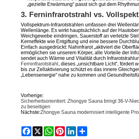
„gezielte Erwärmung“ passt sich gut dem Rhythmus 
3. Ferninfrarotstrahl vs. Vollsp
Vollspektrum-Infrarotstrahlen umfassen drei Wellenlän
Wellenlänge. Es wirkt hauptsächlich auf der Hautoberf
Weichgewebe eindringen, Sauerstoff an verletzte Stell
Kerneffekte wie Entgiftung und eine bessere Durchblu
Einfach ausgedrückt: Nahinfrarot „aktiviert die Oberflä
ermöglichen sie unserem Körper, alle Vorteile der Inf
sendet auch Wärme und Vitalität durch Infrarotstrahl
Ferninfrarotstrahl
, dieses „unsichtbare Licht“, förder
bis zur Zellaktivierung schützt es das innere Gleichge
„Lebensenergie“ nahe zu kommen und Gesundheitsfür
Vorherige:
Sicherheitsorientiert: Zhongye Sauna bringt 36-V-N
zu beseitigen
Nächste:
Zhongye Sauna modernisiert intelligente Pro
Facebook
X
WhatsApp
Pinterest
LinkedIn
Share